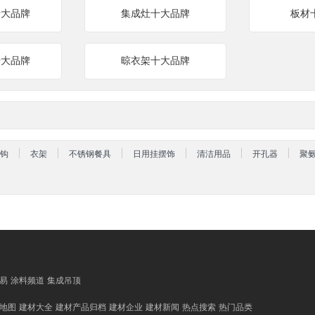
十大品牌
集成灶十大品牌
板材
十大品牌
晾衣架十大品牌
钩
衣架
不锈钢餐具
日用挂摆饰
清洁用品
开孔器
聚
易
涂料频道
集成吊顶
地图
建材大全
建材产品归档
建材企业
建材新闻
热点搜索
热门品类