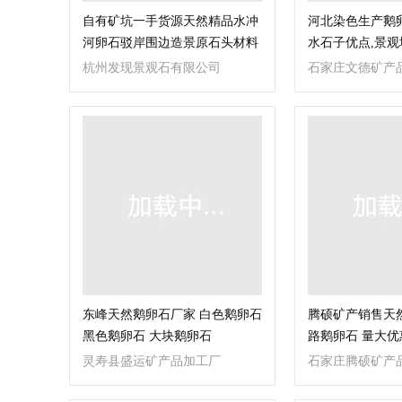
自有矿坑一手货源天然精品水冲
河北染色生产鹅
河卵石驳岸围边造景原石头材料
水石子优点,景
批发
杭州发现景观石有限公司
石家庄文德矿产
东峰天然鹅卵石厂家 白色鹅卵石
腾硕矿产销售天
黑色鹅卵石 大块鹅卵石
路鹅卵石 量大优
灵寿县盛运矿产品加工厂
石家庄腾硕矿产
司