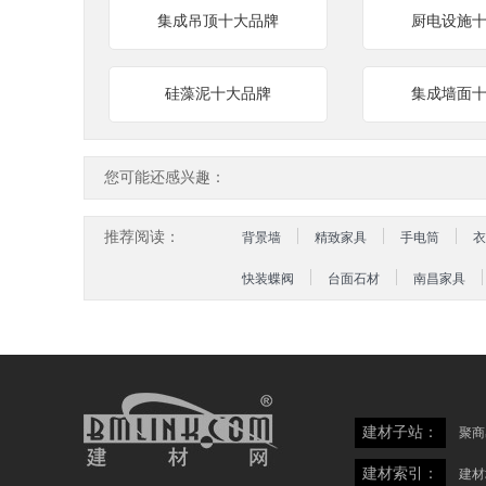
集成吊顶十大品牌
厨电设施
硅藻泥十大品牌
集成墙面
您可能还感兴趣：
推荐阅读：
背景墙
精致家具
手电筒
衣
快装蝶阀
台面石材
南昌家具
建材子站：
聚商
建材索引：
建材