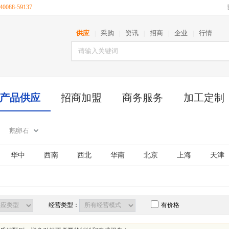
088-59137
供应
采购
资讯
招商
企业
行情
|
|
|
|
|
产品供应
招商加盟
商务服务
加工定制
鹅卵石
华中
西南
西北
华南
北京
上海
天津
古
江苏
山东
安徽
浙江
福建
湖北
西藏
陕西
甘肃
青海
宁夏
新疆
台湾
经营类型：
有价格