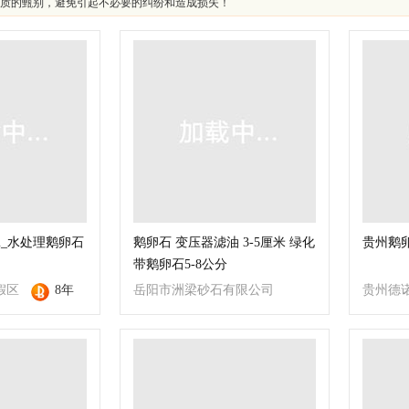
质的甄别，避免引起不必要的纠纷和造成损失！
m_水处理鹅卵石
鹅卵石 变压器滤油 3-5厘米 绿化
贵州鹅
带鹅卵石5-8公分
假区
8年
岳阳市洲梁砂石有限公司
贵州德
程有
公司