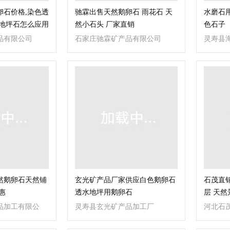
卵石价格,染色透
驰霖出售天然鹅卵石 雨花石 天
水磨石
观地坪石怎么应用
然小石头 厂家直销
色石子
品有限公司
石家庄驰霖矿产品有限公司
灵寿县
司
然鹅卵石天然铺
玄光矿产品厂家供应白色鹅卵石
石茂直
惠
透水地坪用鹅卵石
层 天然
品加工有限公
灵寿县玄光矿产品加工厂
河北石