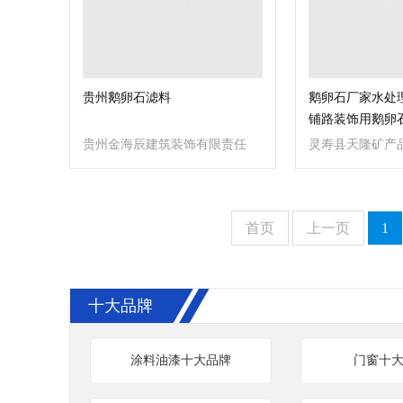
贵州鹅卵石滤料
鹅卵石厂家水处
铺路装饰用鹅卵
贵州金海辰建筑装饰有限责任
灵寿县天隆矿产
公司
首页
上一页
1
十大品牌
涂料油漆十大品牌
门窗十