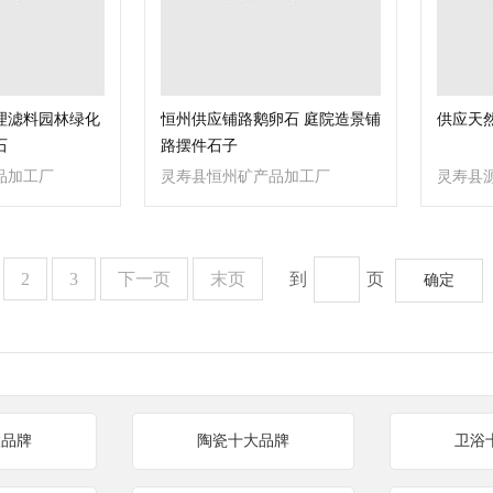
理滤料园林绿化
恒州供应铺路鹅卵石 庭院造景铺
供应天
石
路摆件石子
品加工厂
灵寿县恒州矿产品加工厂
灵寿县
司
2
3
下一页
末页
到
页
确定
大品牌
陶瓷十大品牌
卫浴