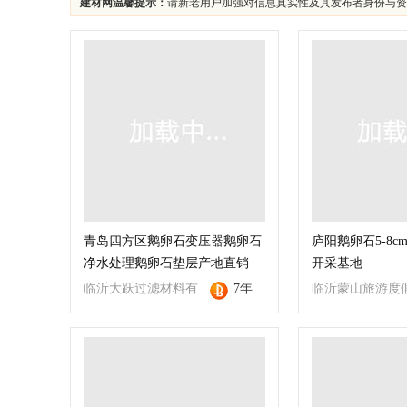
建材网温馨提示：
请新老用户加强对信息真实性及其发布者身份与资
青岛四方区鹅卵石变压器鹅卵石
庐阳鹅卵石5-8c
净水处理鹅卵石垫层产地直销
开采基地
临沂大跃过滤材料有
7年
临沂蒙山旅游度
限公司
大跃园林景观工
限公司