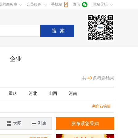
我的商务室
会员服务
手机站
微信
网站导航
搜索
企业
共
49
条筛选结果
重庆
河北
山西
河南
湖南
广东
广西
江西
鹅卵石摘要
香港
澳门
大图
列表
发布紧急采购