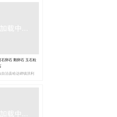
石卵石 鹅卵石 玉石粒
石
族自治县哈达碑镇洪利