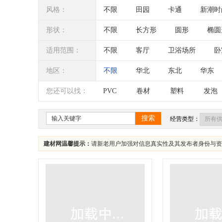
风格：
不限
田园
卡通
新潮时
形状：
不限
长方形
圆形
椭圆
适用范围：
不限
客厅
卫浴场所
卧
抗菌无尘等净化空间
防静电空间
地区：
不限
华北
东北
华东
辽宁
吉林
黑龙江
内蒙
您还可以找：
PVC
卷材
塑料
发泡
四川
海南
贵州
云南
搜索
经营类型：
建材网温馨提示：
请新老用户加强对信息真实性及其发布者身份与资