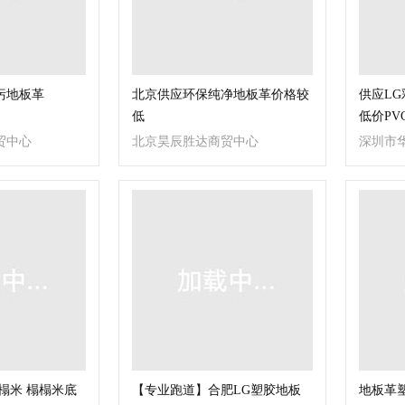
污地板革
北京供应环保纯净地板革价格较
供应L
低
低价PV
贸中心
北京昊辰胜达商贸中心
深圳市
限公司
榻米 榻榻米底
【专业跑道】合肥LG塑胶地板
地板革