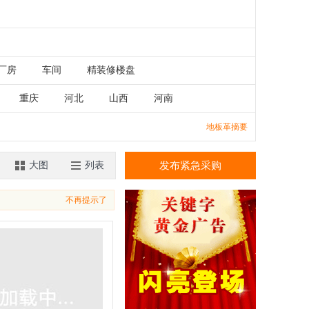
厂房
车间
精装修楼盘
重庆
河北
山西
河南
湖南
广东
广西
江西
地板革摘要
香港
澳门
大图
列表
发布紧急采购
不再提示了