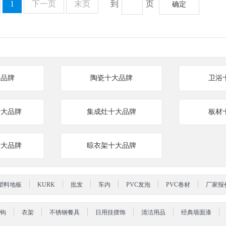
1
下一页
末页
到
页
确定
大品牌
陶瓷十大品牌
卫浴
十大品牌
集成灶十大品牌
板材
十大品牌
晾衣架十大品牌
塑料地板
KURK
批发
车内
PVC发泡
PVC卷材
厂家报
钩
衣架
不锈钢餐具
日用挂摆饰
清洁用品
经典墙面漆