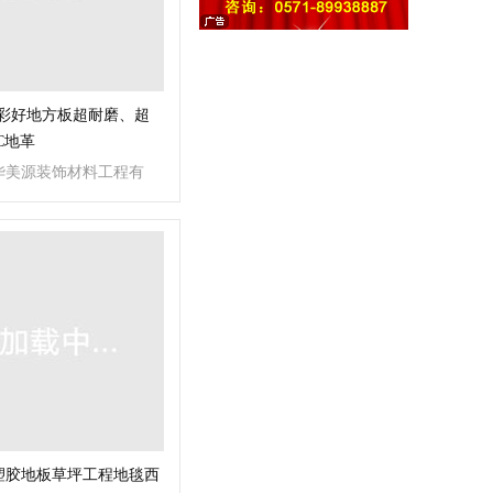
G彩好地方板超耐磨、超
C地革
华美源装饰材料工程有
塑胶地板草坪工程地毯西