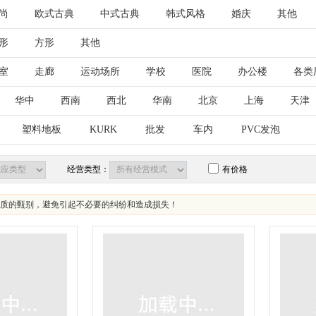
尚
欧式古典
中式古典
韩式风格
婚庆
其他
形
方形
其他
室
走廊
运动场所
学校
医院
办公楼
各类
儿童房
早教中心
其他
华中
西南
西北
华南
北京
上海
天津
古
江苏
山东
安徽
浙江
福建
湖北
塑料地板
KURK
批发
车内
PVC发泡
西藏
陕西
甘肃
青海
宁夏
新疆
台湾
经营类型：
有价格
质的甄别，避免引起不必要的纠纷和造成损失！