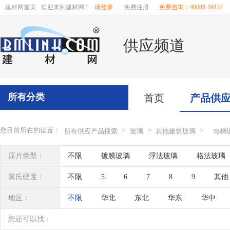
建材网首页
欢迎来到建材网 !
请登录
|
免费注册
免费咨询：40088-59137
供应频道
所有分类
首页
产品供
您目前所在的位置：
>
>
>
所有供应产品搜索
玻璃
其他建筑玻璃
电梯
原片类型：
不限
镀膜玻璃
浮法玻璃
格法玻璃
莫氏硬度：
不限
5
6
7
8
9
其他
地区：
不限
华北
东北
华东
华中
辽宁
吉林
黑龙江
内蒙古
江苏
您还可以找：