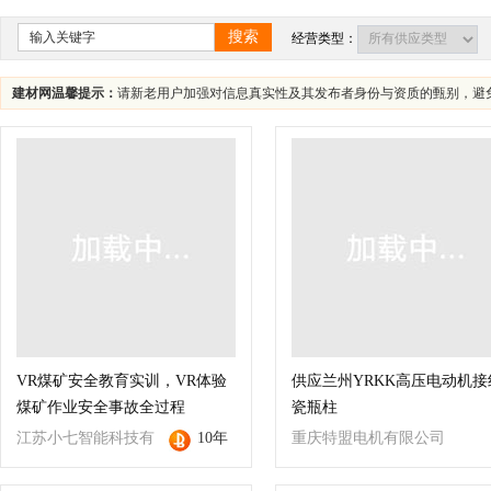
四川
海南
贵州
云南
西藏
搜索
经营类型：
建材网温馨提示：
请新老用户加强对信息真实性及其发布者身份与资质的甄别，避
VR煤矿安全教育实训，VR体验
供应兰州YRKK高压电动机接
煤矿作业安全事故全过程
瓷瓶柱
江苏小七智能科技有
10年
重庆特盟电机有限公司
限公司