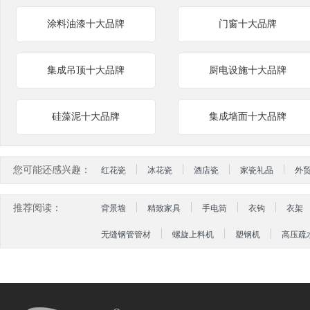
涂料油漆十大品牌
门窗十大品牌
集成吊顶十大品牌
厨电设施十大品牌
硅藻泥十大品牌
集成墙面十大品牌
您可能还感兴趣：
红花瓷
冰花瓷
酒店瓷
家瓷礼品
外
推荐阅读：
背景墙
精致家具
手电筒
衣钩
衣架
无缝钢管管材
螺旋上料机
塑钢机
高压疏