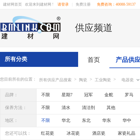
建材网首页
欢迎来到建材网 !
请登录
|
免费注册
免费咨询：40088-59137
供应频道
所有分类
首页
产品供
您目前所在的位置：
>
>
>
所有供应产品搜索
陶瓷
工业陶瓷
电器瓷
品牌：
不限
星期7
冠军
金舵
罗马
安美利特
其他
保养方法：
不限
清水
清洁剂
其他
地区：
不限
华北
东北
华东
华中
辽宁
吉林
黑龙江
内蒙古
江苏
您还可以找：
红花瓷
冰花瓷
酒店瓷
家瓷礼品