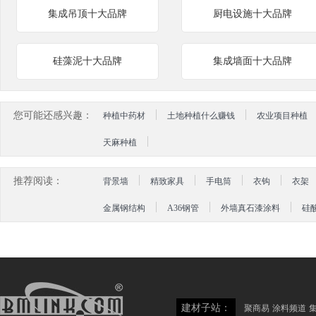
集成吊顶十大品牌
厨电设施十大品牌
硅藻泥十大品牌
集成墙面十大品牌
您可能还感兴趣：
种植中药材
土地种植什么赚钱
农业项目种植
天麻种植
推荐阅读：
背景墙
精致家具
手电筒
衣钩
衣架
金属钢结构
A36钢管
外墙真石漆涂料
硅
建材子站：
聚商易
涂料频道