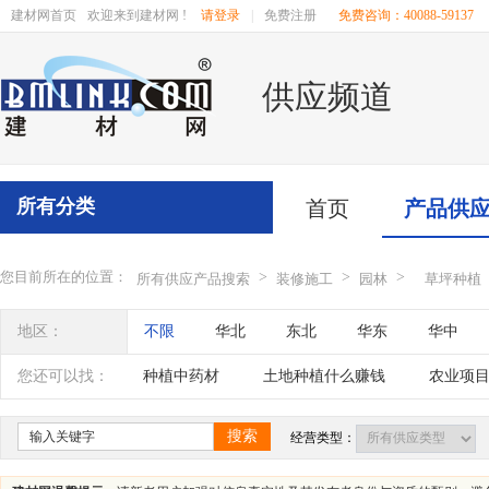
建材网首页
欢迎来到建材网 !
请登录
|
免费注册
免费咨询：40088-59137
供应频道
所有分类
首页
产品供
您目前所在的位置：
>
>
>
所有供应产品搜索
装修施工
园林
草坪种植
地区：
不限
华北
东北
华东
华中
辽宁
吉林
黑龙江
内蒙古
江苏
您还可以找：
种植中药材
土地种植什么赚钱
农业项
四川
海南
贵州
云南
西藏
农村种植
搜索
经营类型：