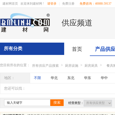
建材网首页
欢迎来到建材网 !
请登录
|
免费注册
免费咨询：40088-59137
供应频道
所有分类
首页
产品供
您目前所在的位置：
>
>
>
所有供应产品搜索
厨房设施
厨房厨具
餐具
地区：
不限
华北
东北
华东
华中
辽宁
吉林
黑龙江
内蒙古
江苏
您还可以找：
四川
海南
贵州
云南
西藏
搜索
经营类型：