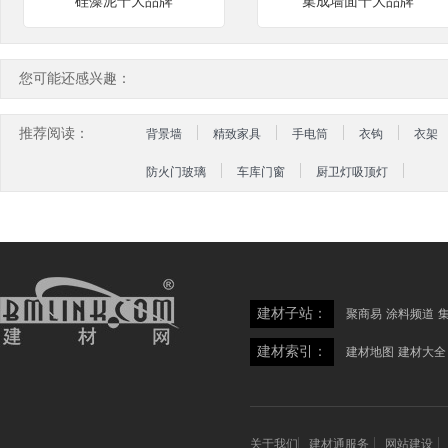
硅藻泥十大品牌
集成墙面十大品牌
您可能还感兴趣：
推荐阅读：
背景墙
精致家具
手电筒
衣钩
衣架
防火门玻璃
车库门窗
厨卫灯吸顶灯
建材子站：
聚商易
涂料频道
建材索引：
建材地图
建材大全
关于我们
建材通服务
网站建设