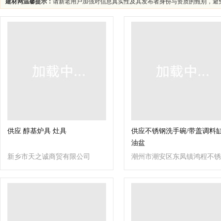
建材网温馨提示：
请新老用户加强对信息真实性及其发布者身份与资质的甄别，避
供应 醇基炉具 灶具
供应不锈钢洗手碗/带盖调料缸
油盆
新乡市天之诚商贸有限公司
潮州市潮安区东凤镇鸿程不锈
钢制品厂