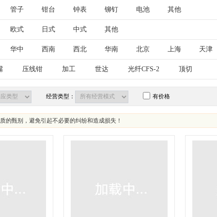
管子
钳台
钟表
铆钉
电池
其他
欧式
日式
中式
其他
华中
西南
西北
华南
北京
上海
天津
古
江苏
山东
安徽
浙江
福建
湖北
嘴
压线钳
加工
世达
光纤CFS-2
顶切
西藏
陕西
甘肃
青海
宁夏
新疆
台湾
经营类型：
有价格
质的甄别，避免引起不必要的纠纷和造成损失！