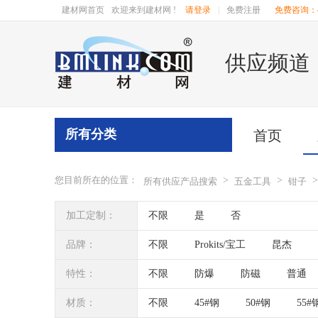
建材网首页
欢迎来到建材网 !
请登录
|
免费注册
免费咨询：40
供应频道
所有分类
首页
您目前所在的位置：
>
>
>
所有供应产品搜索
五金工具
钳子
加工定制：
不限
是
否
品牌：
不限
Prokits/宝工
昆杰
BOSCH/博世
日本三山
HIT
特性：
不限
防爆
防磁
普通
材质：
不限
45#钢
50#钢
55#