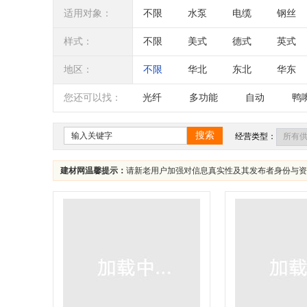
其他
适用对象：
不限
水泵
电缆
钢丝
样式：
不限
美式
德式
英式
地区：
不限
华北
东北
华东
辽宁
吉林
黑龙江
内蒙
您还可以找：
光纤
多功能
自动
鸭
四川
海南
贵州
云南
搜索
经营类型：
建材网温馨提示：
请新老用户加强对信息真实性及其发布者身份与资