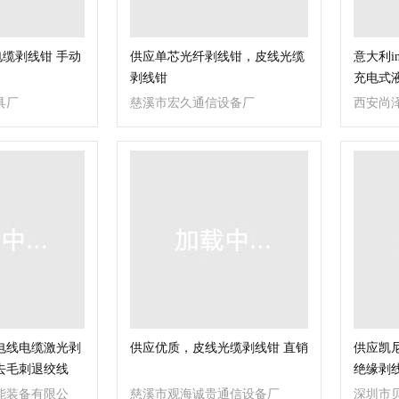
电缆剥线钳 手动
供应单芯光纤剥线钳，皮线光缆
意大利int
剥线钳
充电式
具厂
慈溪市宏久通信设备厂
西安尚
电线电缆激光剥
供应优质，皮线光缆剥线钳 直销
供应凯
去毛刺退绞线
绝缘剥
能装备有限公
慈溪市观海诚贵通信设备厂
深圳市