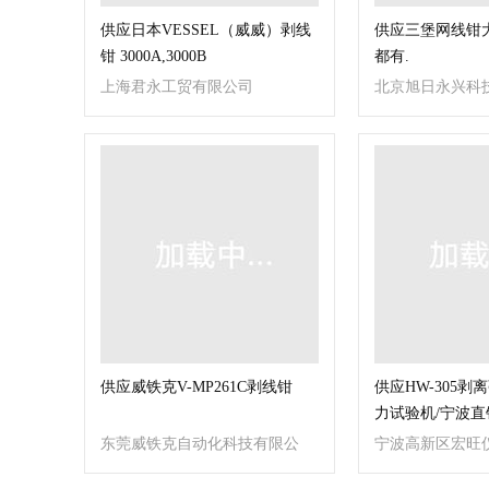
供应日本VESSEL（威威）剥线
供应三堡网线钳
钳 3000A,3000B
都有.
上海君永工贸有限公司
北京旭日永兴科
司
供应威铁克V-MP261C剥线钳
供应HW-305剥
力试验机/宁波直
东莞威铁克自动化科技有限公
宁波高新区宏旺
司