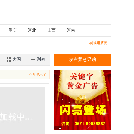
重庆
河北
山西
河南
湖南
广东
广西
江西
剥线钳摘要
香港
澳门
大图
列表
发布紧急采购
不再提示了