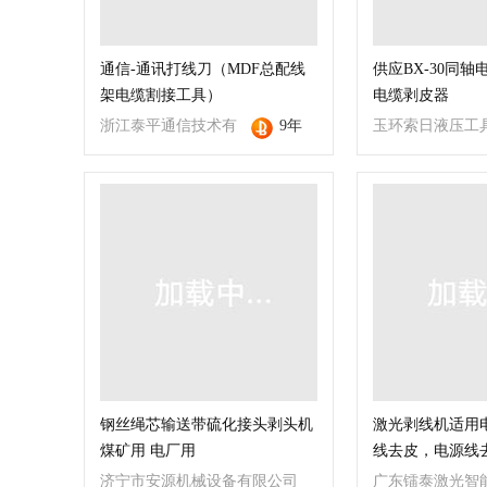
通信-通讯打线刀（MDF总配线
供应BX-30同轴
架电缆割接工具）
电缆剥皮器
浙江泰平通信技术有
9年
玉环索日液压工
限公司
钢丝绳芯输送带硫化接头剥头机
激光剥线机适用
煤矿用 电厂用
线去皮，电源线
济宁市安源机械设备有限公司
广东镭泰激光智