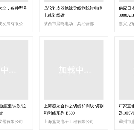
大全，各种型号
凸轮剥皮器绝缘导线剥线钳电缆
供应日本
电线剥线钳
3000A,B
技发展有限公
莱西市晨鸣电动工具经营部
嘉兴尼
离强度测试仪/拉
上海鉴龙合作之切线和剥线 切割
厂家直
销
和剥线系列 E300
器10KV
仪器有限公司
上海鉴龙电子工程有限公司
霸州市