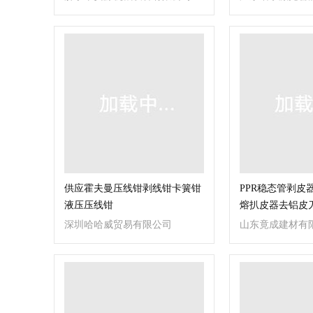
司
供应霍夫曼压线钳剥线钳卡簧钳
PPR稳态管剥皮
液压压线钳
熔扒皮器去铝皮
深圳哈哈威贸易有限公司
山东竟成建材有