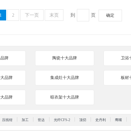
1
2
下一页
末页
到
页
确定
大品牌
陶瓷十大品牌
卫浴
十大品牌
集成灶十大品牌
板材
十大品牌
晾衣架十大品牌
压线钳
加工
世达
光纤CFS-2
顶切
史丹利
鹰嘴