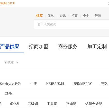
088-59137
供应
采购
资讯
招商
企业
行情
|
|
|
|
|
产品供应
招商加盟
商务服务
加工定制
剥线钳
Stanley/史丹利
中渤
KEIBA/马牌
麦瑞MERRY
三弘
ACHI/日立
其他
其他
钢
60#钢
高碳钢
工具钢
不锈钢
铬钒合金钢