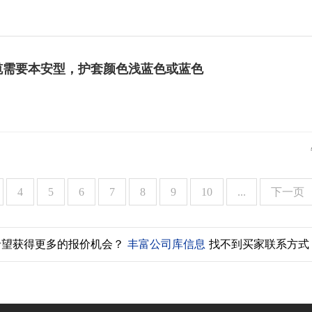
1.5mm?线缆需要本安型，护套颜色浅蓝色或蓝色
4
5
6
7
8
9
10
...
下一页
希望获得更多的报价机会？
丰富公司库信息
找不到买家联系方式