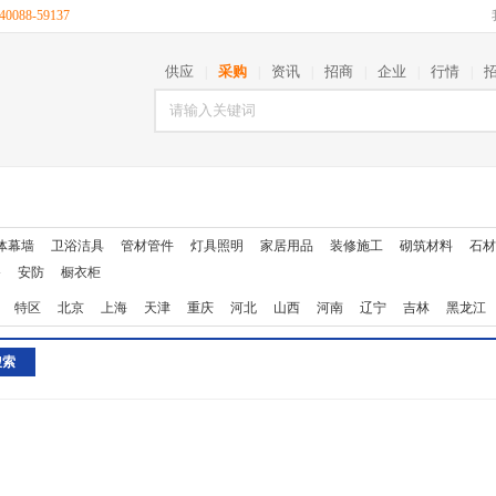
088-59137
供应
采购
资讯
招商
企业
行情
|
|
|
|
|
|
体幕墙
卫浴洁具
管材管件
灯具照明
家居用品
装修施工
砌筑材料
石材
备
安防
橱衣柜
特区
北京
上海
天津
重庆
河北
山西
河南
辽宁
吉林
黑龙江
西藏
陕西
甘肃
青海
宁夏
新疆
台湾
香港
澳门