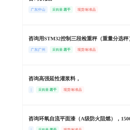
广东|中山
采购量:
若干
现货/标准品
咨询用STM32控制三段检重秤（重量分选秤
广东|广州
采购量:
若干
现货/标准品
咨询高强延性灌浆料，
|
采购量:
若干
现货/标准品
咨询环氧自流平面漆（A级防火阻燃），150
|
采购量:
若干
现货/标准品