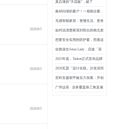
真石漆的“天花板”，破了
换掉闷堵的窗户！一扇推拉窗，
享受 “会呼吸” 的风景
无感智能家居：更懂生活、更有
温度的理想“伙伴”
2026/8/5
如何说清楚家居封阳台的南北差
别？你这样解释就可以了
想要安全实用的防护窗，照着这
样选准没错
佐敦淑女Jotun Lady，启迪「居
所之美」——以北欧美学点亮灵
2025年底，Tarkett正式宣布品牌
感，开启美好居住新体验
名称由 “得嘉” 升级为 “泰吉嘉”
2026瓦瑟「设计在线」沙龙深圳
2026/8/5
站圆满收官
宏科安盛装甲板实力加冕：开创
FOSB装甲级环保新时代
广州达高 · 业务覆盖珠三角及湘
鄂赣——工业地坪耐久性 服务
能力全景
2026/8/5