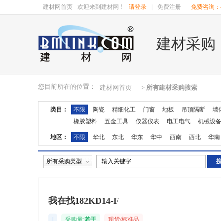
建材网首页
欢迎来到建材网 !
请登录
|
免费注册
免费咨询：40
建材采购
您目前所在的位置：
建材网首页
>
所有建材采购搜索
类目：
不限
陶瓷
精细化工
门窗
地板
吊顶隔断
墙
橡胶塑料
五金工具
仪器仪表
电工电气
机械设
地区：
不限
华北
东北
华东
华中
西南
西北
华南
湖南
广东
广西
江西
四川
海南
贵州
云南
所有采购类型
我在找182KD14-F
|
采购量:
若干
现货/标准品