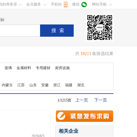
我的商务室
会员服务
手机站
微信
网站导航
招标
搜索
共
18213
条筛选结果
玻璃
金属材料
专用建材
厨房设施
内蒙古
江苏
山东
安徽
浙江
福建
湖北
上一页
下一页
1/1215页
相关企业
2026/8/5