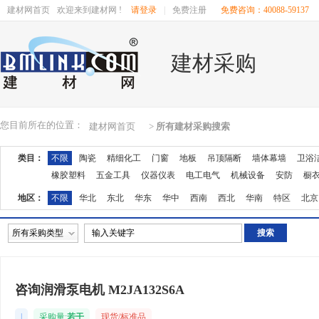
建材网首页
欢迎来到建材网 !
请登录
|
免费注册
免费咨询：40088-59137
建材采购
您目前所在的位置：
建材网首页
>
所有建材采购搜索
类目：
不限
陶瓷
精细化工
门窗
地板
吊顶隔断
墙体幕墙
卫浴
橡胶塑料
五金工具
仪器仪表
电工电气
机械设备
安防
橱
地区：
不限
华北
东北
华东
华中
西南
西北
华南
特区
北京
湖南
广东
广西
江西
四川
海南
贵州
云南
西藏
陕西
所有采购类型
咨询润滑泵电机 M2JA132S6A
|
采购量:
若干
现货/标准品