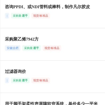
咨询PPDI、或NDI管料或棒料，制作凡尔胶皮
|
采购量:
若干
现货/标准品
采购聚乙烯7942方
安徽|合肥
采购量:
若干
现货/标准品
过滤器询价
|
采购量:
若干
现货/标准品
用于脚手架柔性声屏障软帘系统，单价多少一平米