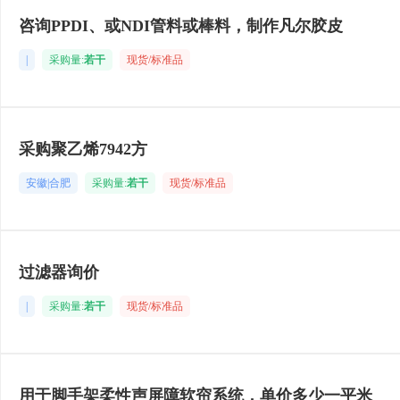
咨询PPDI、或NDI管料或棒料，制作凡尔胶皮
|
采购量:
若干
现货/标准品
采购聚乙烯7942方
安徽|合肥
采购量:
若干
现货/标准品
过滤器询价
|
采购量:
若干
现货/标准品
用于脚手架柔性声屏障软帘系统，单价多少一平米