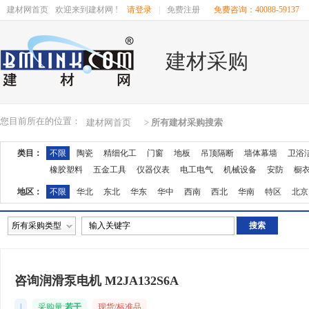
建材网首页
欢迎来到建材网 !
请登录
|
免费注册
免费咨询：40088-59137
建材采购
您目前所在的位置：
建材网首页
>
所有建材采购搜索
类目：
不限
陶瓷
精细化工
门窗
地板
吊顶隔断
墙体幕墙
卫浴
橡胶塑料
五金工具
仪器仪表
电工电气
机械设备
安防
橱
地区：
不限
华北
东北
华东
华中
西南
西北
华南
特区
北京
湖南
广东
广西
江西
四川
海南
贵州
云南
西藏
陕西
所有采购类型
咨询润滑泵电机 M2JA132S6A
|
采购量:
若干
现货/标准品