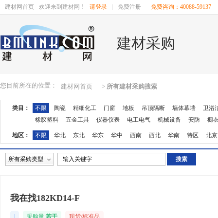
建材网首页
欢迎来到建材网 !
请登录
|
免费注册
免费咨询：40088-59137
建材采购
您目前所在的位置：
建材网首页
>
所有建材采购搜索
类目：
不限
陶瓷
精细化工
门窗
地板
吊顶隔断
墙体幕墙
卫浴
橡胶塑料
五金工具
仪器仪表
电工电气
机械设备
安防
橱
地区：
不限
华北
东北
华东
华中
西南
西北
华南
特区
北京
湖南
广东
广西
江西
四川
海南
贵州
云南
西藏
陕西
所有采购类型
我在找182KD14-F
|
采购量:
若干
现货/标准品