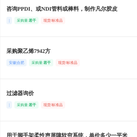
咨询PPDI、或NDI管料或棒料，制作凡尔胶皮
|
采购量:
若干
现货/标准品
采购聚乙烯7942方
安徽|合肥
采购量:
若干
现货/标准品
过滤器询价
|
采购量:
若干
现货/标准品
用于脚手架柔性声屏障软帘系统，单价多少一平米