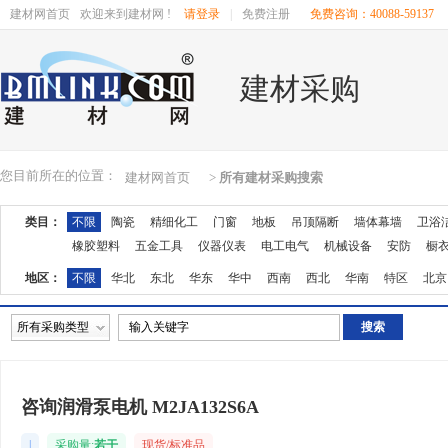
建材网首页
欢迎来到建材网 !
请登录
|
免费注册
免费咨询：40088-59137
建材采购
您目前所在的位置：
建材网首页
>
所有建材采购搜索
类目：
不限
陶瓷
精细化工
门窗
地板
吊顶隔断
墙体幕墙
卫浴
橡胶塑料
五金工具
仪器仪表
电工电气
机械设备
安防
橱
地区：
不限
华北
东北
华东
华中
西南
西北
华南
特区
北京
湖南
广东
广西
江西
四川
海南
贵州
云南
西藏
陕西
所有采购类型
咨询润滑泵电机 M2JA132S6A
|
采购量:
若干
现货/标准品