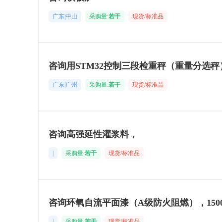
广东|中山
采购量:
若干
现货/标准品
咨询用STM32控制三段检重秤（重量分选秤
广东|广州
采购量:
若干
现货/标准品
咨询高强延性灌浆料，
|
采购量:
若干
现货/标准品
咨询环氧自流平面漆（A级防火阻燃），150
|
采购量:
若干
现货/标准品