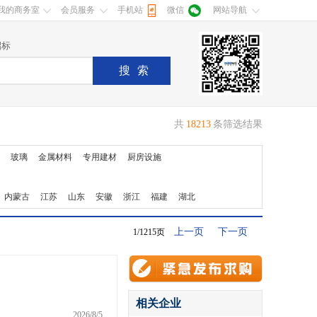
我的商务室
会员服务
手机站
微信
网站导航
招标
搜索
共
18213
条筛选结果
玻璃
金属材料
专用建材
厨房设施
内蒙古
江苏
山东
安徽
浙江
福建
湖北
上一页
下一页
1/1215页
相关企业
2026/8/5