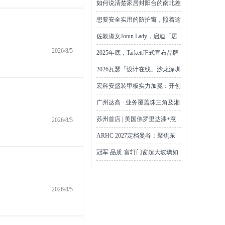
如何说清楚家居封阳台的南北差
别？你这样解释就可以了
想要安全实用的防护窗，照着这
样选准没错
佐敦淑女Jotun Lady，启迪「居
所之美」——以北欧美学点亮灵
2026/8/5
2025年底，Tarkett正式宣布品牌
感，开启美好居住新体验
名称由 “得嘉” 升级为 “泰吉嘉”
2026瓦瑟「设计在线」沙龙深圳
站圆满收官
宏科安盛装甲板实力加冕：开创
FOSB装甲级环保新时代
广州达高 · 业务覆盖珠三角及湘
鄂赣——工业地坪耐久性 服务
苏州首店 | 美国佛罗里达漆+意
2026/8/5
能力全景
大利斐雷拉艺术漆
ARHC 2027定档曼谷：聚焦东
盟制冷、空调、通风及洁净室市
冠军 品质·富轩门窗超大玻璃如
场新需求
何“管用30年”？
2026/8/5