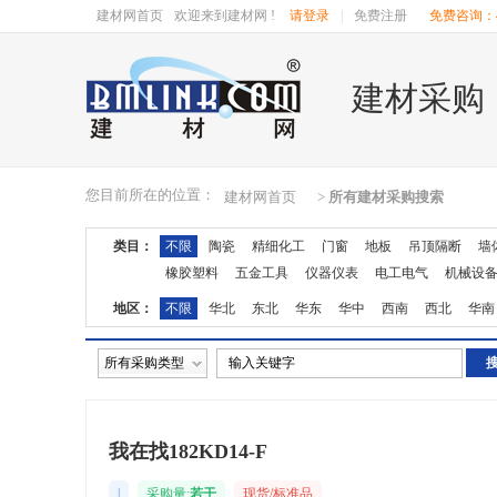
建材网首页
欢迎来到建材网 !
请登录
|
免费注册
免费咨询：40
建材采购
您目前所在的位置：
建材网首页
>
所有建材采购搜索
类目：
不限
陶瓷
精细化工
门窗
地板
吊顶隔断
墙
橡胶塑料
五金工具
仪器仪表
电工电气
机械设
地区：
不限
华北
东北
华东
华中
西南
西北
华南
湖南
广东
广西
江西
四川
海南
贵州
云南
所有采购类型
我在找182KD14-F
|
采购量:
若干
现货/标准品