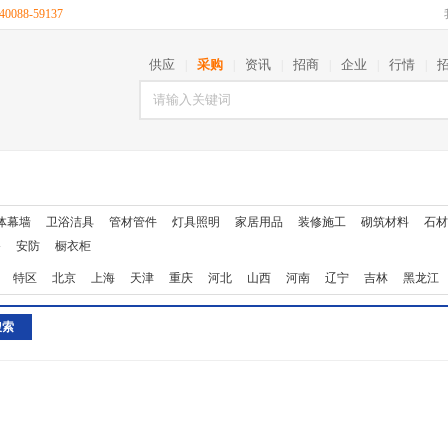
088-59137
供应
采购
资讯
招商
企业
行情
|
|
|
|
|
|
体幕墙
卫浴洁具
管材管件
灯具照明
家居用品
装修施工
砌筑材料
石材
备
安防
橱衣柜
特区
北京
上海
天津
重庆
河北
山西
河南
辽宁
吉林
黑龙江
西藏
陕西
甘肃
青海
宁夏
新疆
台湾
香港
澳门