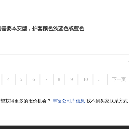
1.5mm?线缆需要本安型，护套颜色浅蓝色或蓝色
4
5
6
7
8
9
10
...
下一页
希望获得更多的报价机会？
丰富公司库信息
找不到买家联系方式