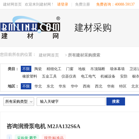
建材网首页
欢迎来到建材网 !
请登录
|
免费注册
免费咨询：40088-59137
建材采购
您目前所在的位置：
建材网首页
>
所有建材采购搜索
类目：
不限
陶瓷
精细化工
门窗
地板
吊顶隔断
墙体幕墙
卫浴
橡胶塑料
五金工具
仪器仪表
电工电气
机械设备
安防
橱
地区：
不限
华北
东北
华东
华中
西南
西北
华南
特区
北京
湖南
广东
广西
江西
四川
海南
贵州
云南
西藏
陕西
所有采购类型
咨询润滑泵电机 M2JA132S6A
|
采购量:
若干
现货/标准品