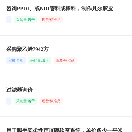
咨询PPDI、或NDI管料或棒料，制作凡尔胶皮
|
采购量:
若干
现货/标准品
采购聚乙烯7942方
安徽|合肥
采购量:
若干
现货/标准品
过滤器询价
|
采购量:
若干
现货/标准品
用于脚手架柔性声屏障软帘系统，单价多少一平米