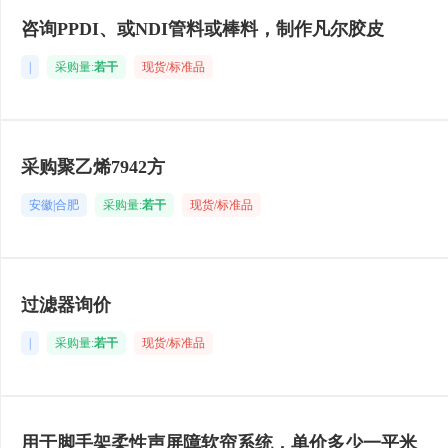
咨询PPDI、或NDI管料或棒料，制作凡尔胶皮
|
采购量:
若干
现货/标准品
采购聚乙烯7942方
安徽|合肥
采购量:
若干
现货/标准品
过滤器询价
|
采购量:
若干
现货/标准品
用于脚手架柔性声屏障软帘系统，单价多少一平米