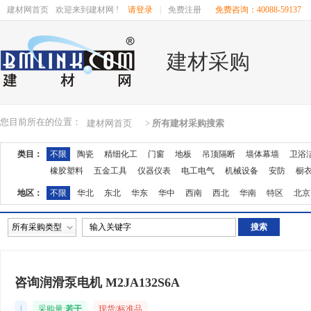
建材网首页
欢迎来到建材网 !
请登录
|
免费注册
免费咨询：40088-59137
建材采购
您目前所在的位置：
建材网首页
>
所有建材采购搜索
类目：
不限
陶瓷
精细化工
门窗
地板
吊顶隔断
墙体幕墙
卫浴
橡胶塑料
五金工具
仪器仪表
电工电气
机械设备
安防
橱
地区：
不限
华北
东北
华东
华中
西南
西北
华南
特区
北京
湖南
广东
广西
江西
四川
海南
贵州
云南
西藏
陕西
所有采购类型
咨询润滑泵电机 M2JA132S6A
|
采购量:
若干
现货/标准品