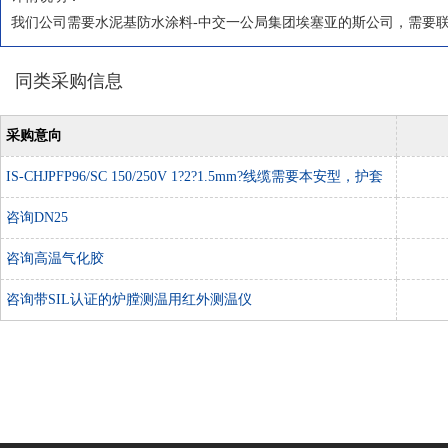
我们公司需要水泥基防水涂料-中交一公局集团埃塞亚的斯公司，需要
同类采购信息
采购意向
IS-CHJPFP96/SC 150/250V 1?2?1.5mm?线缆需要本安型，护套
颜色浅蓝色或蓝色
咨询DN25
咨询高温气化胶
咨询带SIL认证的炉膛测温用红外测温仪