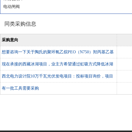
电动闸阀
同类采购信息
采购意向
想要咨询一下关于陶氏的聚环氧乙烷PEO（N750）羟丙基乙基
纤维素HPMC（E5Lv）这两种材料
现在承接的西藏冰湖项目，业主方希望通过虹吸方式降低冰湖
的水位，大概需要排水100万方。希望得到贵公司的联系
西北电力设计院10万千瓦光伏发电项目：投标项目询价，项目
地陕西榆林
有一批工具需要采购