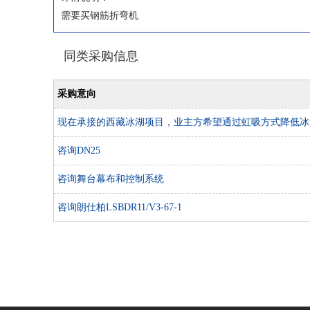
需要买钢筋折弯机
同类采购信息
采购意向
现在承接的西藏冰湖项目，业主方希望通过虹吸方式降低冰
的水位，大概需要排水100万方。希望得到贵公司的联系
咨询DN25
咨询舞台幕布和控制系统
咨询朗仕柏LSBDR11/V3-67-1