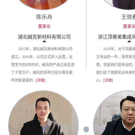
陈乐舟
王效
董事长
董事
湖北碱克新材料有限公司
浙江顶善美集成
2015年，湖北碱克新材料有限公司
2020年，对于顶
成立，2016年，公司正式步入运营。运
又幸运的一年，虽然发
营至今的6年时间，碱克的产品已经走进
情，但是我们是幸运的
了千家万户，碱克的名称已经与膏状瓷
我们这个国家和对未来
砖背胶紧紧的...
[详细]
心。
[详细]