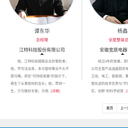
谭东华
杨鑫
总经理
全屋整装
江特科技股份有限公司
安徽宽居电器
他，江特科技兢兢业业的掌跎者；
经过4年的发展，安
他，学司法出身，本与管材事业牛头不
公司主营产品涵盖厨房
搭马嘴，却在“可持续发展”的指引下，
卫浴、电工、智能锁、
萌生了从事管材的念头；他，贯彻一
借先进的技术优势与“开
生，只为做好水管，为地...
[详细]
实、创新”的科学经营...
首页
上一